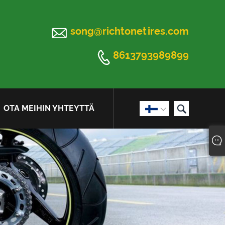

song@richtonetires.com

8613793989899

OTA MEIHIN YHTEYTTÄ
