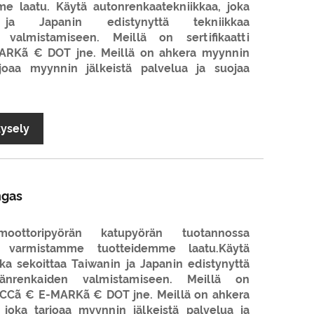
e laatu. Käytä autonrenkaatekniikkaa, joka
 ja Japanin edistynyttä tekniikkaa
n valmistamiseen. Meillä on sertifikaatti
RKã € DOT jne. Meillä on ahkera myynnin
rjoaa myynnin jälkeistä palvelua ja suojaa
kysely
ngas
ttoripyörän katupyörän tuotannossa
ja varmistamme tuotteidemme laatu.Käytä
ka sekoittaa Taiwanin ja Japanin edistynyttä
öränrenkaiden valmistamiseen. Meillä on
 CCCã € E-MARKã € DOT jne. Meillä on ahkera
 joka tarjoaa myynnin jälkeistä palvelua ja