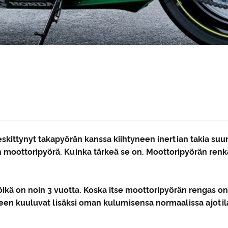
ittynyt takapyörän kanssa kiihtyneen inertian takia suur
n moottoripyörä. Kuinka tärkeä se on. Moottoripyörän ren
kä on noin 3 vuotta. Koska itse moottoripyörän rengas on
seen kuuluvat lisäksi oman kulumisensa normaalissa ajotil