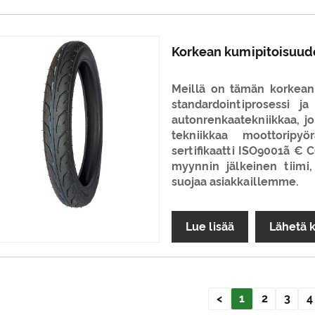
Korkean kumipitoisuude
Meillä on tämän korkean
standardointiprosessi 
autonrenkaatekniikkaa, jo
tekniikkaa moottoripy
sertifikaatti ISO9001ã €
myynnin jälkeinen tiimi,
suojaa asiakkaillemme.
Lue lisää
Lähetä 
<
1
2
3
4