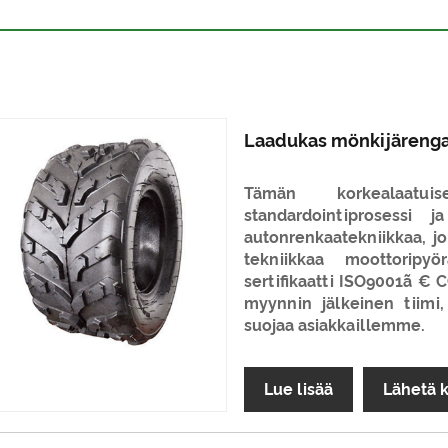
Laadukas mönkijäreng
Tämän korkealaatu
standardointiprosessi 
autonrenkaatekniikkaa, jo
tekniikkaa moottoripy
sertifikaatti ISO9001ã €
myynnin jälkeinen tiimi,
suojaa asiakkaillemme.
Lue lisää
Lähetä 