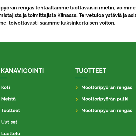
ripyörän rengas tehtaaltamme luottavaisin mielin, voimme
stajista ja toimittajista Kiinassa. Tervetuloa ystäviä ja a
e, toivottavasti saamme kaksinkertaisen voiton.
IKANAVIGOINTI
TUOTTEET
Koti
Moottoripyörän rengas
Meistä
Moottoripyörän putki
Tuotteet
Moottoripyörän rengas
Uutiset
Luettelo