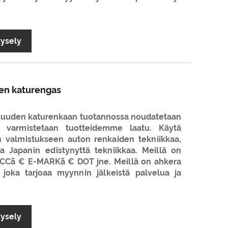
kysely
en katurengas
suuden katurenkaan tuotannossa noudatetaan
ja varmistetaan tuotteidemme laatu. Käytä
 valmistukseen auton renkaiden tekniikkaa,
ja Japanin edistynyttä tekniikkaa. Meillä on
 CCCã € E-MARKã € DOT jne. Meillä on ahkera
 joka tarjoaa myynnin jälkeistä palvelua ja
kysely