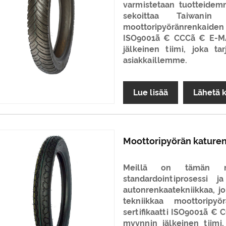
varmistetaan tuotteidemm
sekoittaa Taiwanin
moottoripyöränrenkaide
ISO9001ã € CCCã € E-MA
jälkeinen tiimi, joka ta
asiakkaillemme.
Lue lisää
Lähetä 
Moottoripyörän kature
Meillä on tämän moo
standardointiprosessi 
autonrenkaatekniikkaa, jo
tekniikkaa moottoripy
sertifikaatti ISO9001ã €
myynnin jälkeinen tiimi,