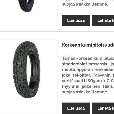
suojaa asiakkaillemme.
Lue lisää
Lähetä 
Korkean kumipitoisuud
Tämän korkean kumipitoi
standardointiprosessia 
moottoripyörän renkaiden
joka sekoittaa Taiwanin 
sertifikaatti ISO9001ã €
myynnin jälkeinen tiimi,
suojaa asiakkaillemme.
Lue lisää
Lähetä 