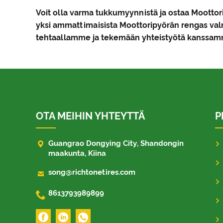
Voit olla varma tukkumyynnistä ja ostaa Mootto
yksi ammattimaisista Moottoripyörän rengas valmi
tehtaallamme ja tekemään yhteistyötä kanssamm
OTA MEIHIN YHTEYTTÄ
P

Guangrao Dongying City, Shandongin
maakunta, Kiina

song@richtonetires.com

8613793989899