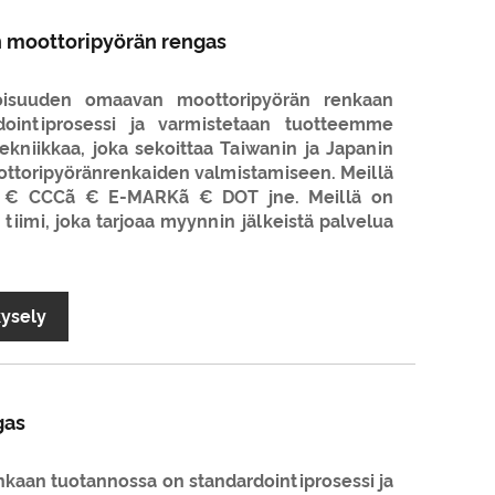
n moottoripyörän rengas
oisuuden omaavan moottoripyörän renkaan
dointiprosessi ja varmistetaan tuotteemme
ekniikkaa, joka sekoittaa Taiwanin ja Japanin
ottoripyöränrenkaiden valmistamiseen. Meillä
01ã € CCCã € E-MARKã € DOT jne. Meillä on
tiimi, joka tarjoaa myynnin jälkeistä palvelua
kysely
gas
kaan tuotannossa on standardointiprosessi ja