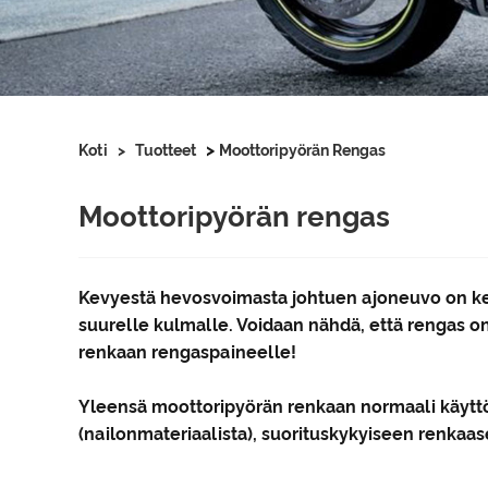
>
Koti
>
Tuotteet
Moottoripyörän Rengas
Moottoripyörän rengas
Kevyestä hevosvoimasta johtuen ajoneuvo on kesk
suurelle kulmalle. Voidaan nähdä, että rengas o
renkaan rengaspaineelle!
Yleensä moottoripyörän renkaan normaali käyttöi
(nailonmateriaalista), suorituskykyiseen renkaa