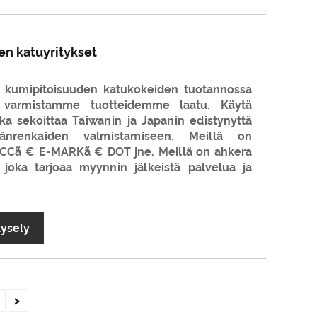
n katuyritykset
 kumipitoisuuden katukokeiden tuotannossa
ja varmistamme tuotteidemme laatu. Käytä
ka sekoittaa Taiwanin ja Japanin edistynyttä
öränrenkaiden valmistamiseen. Meillä on
 CCCã € E-MARKã € DOT jne. Meillä on ahkera
 joka tarjoaa myynnin jälkeistä palvelua ja
kysely
>