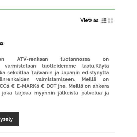
View as
as
isen ATV-renkaan tuotannossa on
ja varmistetaan tuotteidemme laatu.Käytä
ka sekoittaa Taiwanin ja Japanin edistynyttä
öränrenkaiden valmistamiseen. Meillä on
 CCCã € E-MARKã € DOT jne. Meillä on ahkera
 joka tarjoaa myynnin jälkeistä palvelua ja
kysely