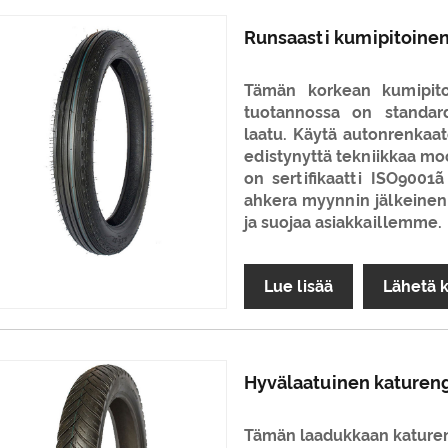
Runsaasti kumipitoine
Tämän korkean kumipit
tuotannossa on standar
laatu. Käytä autonrenkaat
edistynyttä tekniikkaa mo
on sertifikaatti ISO90
ahkera myynnin jälkeinen 
ja suojaa asiakkaillemme.
Lue lisää
Lähetä 
Hyvälaatuinen katuren
Tämän laadukkaan katuren