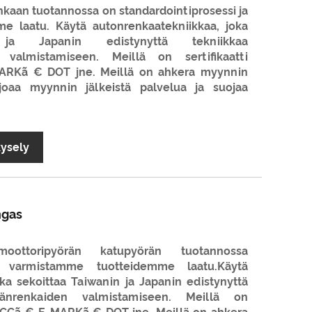
kaan tuotannossa on standardointiprosessi ja
e laatu. Käytä autonrenkaatekniikkaa, joka
 ja Japanin edistynyttä tekniikkaa
n valmistamiseen. Meillä on sertifikaatti
RKã € DOT jne. Meillä on ahkera myynnin
rjoaa myynnin jälkeistä palvelua ja suojaa
kysely
ngas
ttoripyörän katupyörän tuotannossa
ja varmistamme tuotteidemme laatu.Käytä
ka sekoittaa Taiwanin ja Japanin edistynyttä
öränrenkaiden valmistamiseen. Meillä on