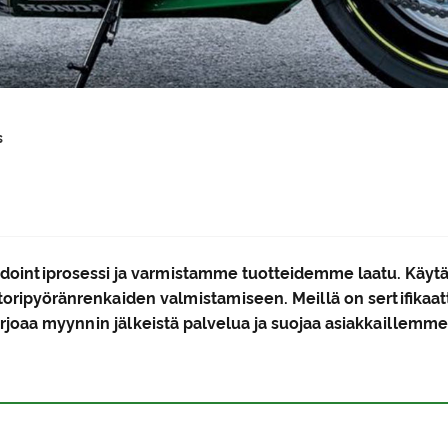
s
dointiprosessi ja varmistamme tuotteidemme laatu. Käytä 
ttoripyöränrenkaiden valmistamiseen. Meillä on sertifika
arjoaa myynnin jälkeistä palvelua ja suojaa asiakkaillemme