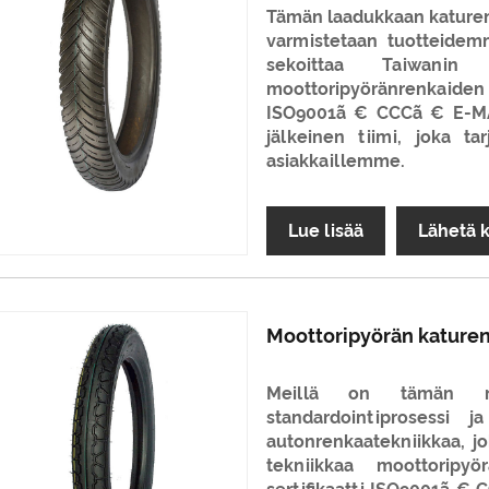
Tämän laadukkaan katuren
varmistetaan tuotteidemm
sekoittaa Taiwanin
moottoripyöränrenkaide
ISO9001ã € CCCã € E-MA
jälkeinen tiimi, joka ta
asiakkaillemme.
Lue lisää
Lähetä 
Moottoripyörän kature
Meillä on tämän moo
standardointiprosessi 
autonrenkaatekniikkaa, jo
tekniikkaa moottoripy