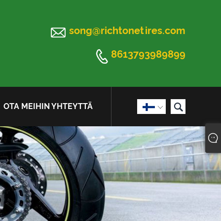

song@richtonetires.com

8613793989899

OTA MEIHIN YHTEYTTÄ
