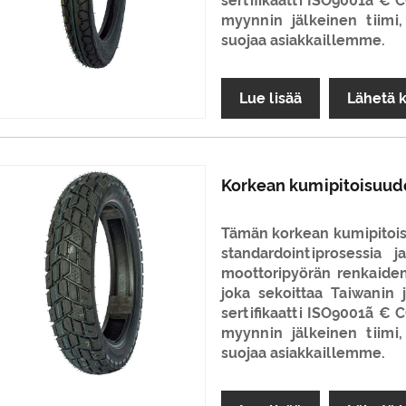
sertifikaatti ISO9001ã €
myynnin jälkeinen tiimi,
suojaa asiakkaillemme.
Lue lisää
Lähetä 
Korkean kumipitoisuud
Tämän korkean kumipitoi
standardointiprosessia 
moottoripyörän renkaiden
joka sekoittaa Taiwanin 
sertifikaatti ISO9001ã €
myynnin jälkeinen tiimi,
suojaa asiakkaillemme.