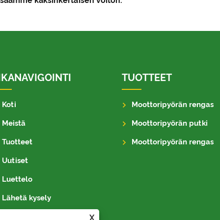
 saamme kaksinkertaisen voiton.
IKANAVIGOINTI
TUOTTEET
Koti
Moottoripyörän rengas
Meistä
Moottoripyörän putki
Tuotteet
Moottoripyörän rengas
Uutiset
Luettelo
Lähetä kysely
Ota meihin yhteyttä
X