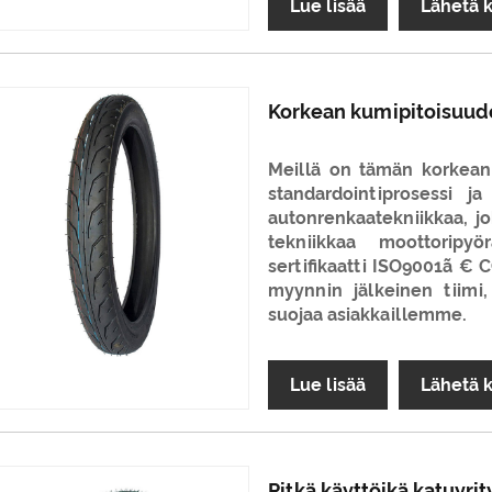
Lue lisää
Lähetä 
Korkean kumipitoisuude
Meillä on tämän korkean
standardointiprosessi 
autonrenkaatekniikkaa, jo
tekniikkaa moottoripy
sertifikaatti ISO9001ã €
myynnin jälkeinen tiimi,
suojaa asiakkaillemme.
Lue lisää
Lähetä 
Pitkä käyttöikä katuyrit