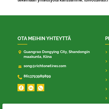
tekemään yhteistyötä kanssamme, toivottavasti
OTA MEIHIN YHTEYTTÄ
P

Guangrao Dongying City, Shandongin
maakunta, Kiina

song@richtonetires.com

8613793989899