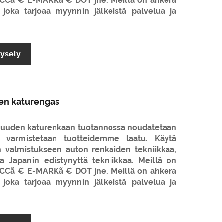
 CCCã € E-MARKã € DOT jne. Meillä on ahkera
 joka tarjoaa myynnin jälkeistä palvelua ja
kysely
en katurengas
suuden katurenkaan tuotannossa noudatetaan
ja varmistetaan tuotteidemme laatu. Käytä
 valmistukseen auton renkaiden tekniikkaa,
ja Japanin edistynyttä tekniikkaa. Meillä on
 CCCã € E-MARKã € DOT jne. Meillä on ahkera
 joka tarjoaa myynnin jälkeistä palvelua ja