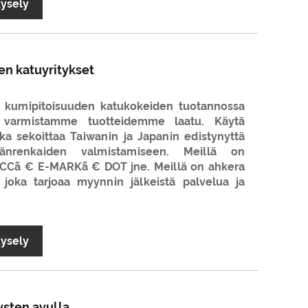
kysely
n katuyritykset
 kumipitoisuuden katukokeiden tuotannossa
ja varmistamme tuotteidemme laatu. Käytä
ka sekoittaa Taiwanin ja Japanin edistynyttä
öränrenkaiden valmistamiseen. Meillä on
 CCCã € E-MARKã € DOT jne. Meillä on ahkera
 joka tarjoaa myynnin jälkeistä palvelua ja
kysely
ysten avulla