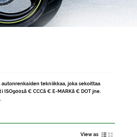
autonrenkaiden tekniikkaa, joka sekoittaa
atti ISO9001ã € CCCã € E-MARKã € DOT jne.
.
View as