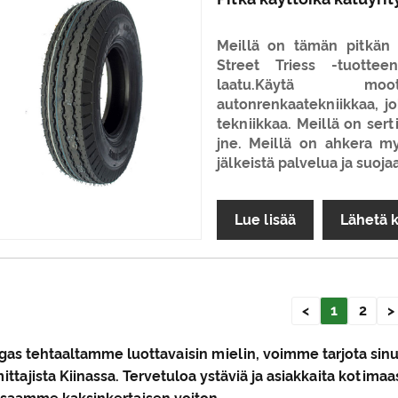
Meillä on tämän pitkän k
Street Triess -tuotte
laatu.Käytä moott
autonrenkaatekniikkaa, jo
tekniikkaa. Meillä on se
jne. Meillä on ahkera my
jälkeistä palvelua ja suoj
Lue lisää
Lähetä 
<
1
2
>
gas tehtaaltamme luottavaisin mielin, voimme tarjota sin
ittajista Kiinassa. Tervetuloa ystäviä ja asiakkaita kotim