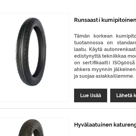
Runsaasti kumipitoine
Tämän korkean kumipit
tuotannossa on standar
laatu. Käytä autonrenkaat
edistynyttä tekniikkaa mo
on sertifikaatti ISO90
ahkera myynnin jälkeinen 
ja suojaa asiakkaillemme.
Lue lisää
Lähetä 
Hyvälaatuinen katuren