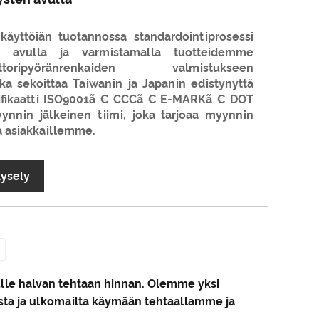
äyttöiän tuotannossa standardointiprosessi
en avulla ja varmistamalla tuotteidemme
oripyöränrenkaiden valmistukseen
ka sekoittaa Taiwanin ja Japanin edistynyttä
rtifikaatti ISO9001ã € CCCã € E-MARKã € DOT
ynnin jälkeinen tiimi, joka tarjoaa myynnin
aa asiakkaillemme.
kysely
ulle halvan tehtaan hinnan. Olemme yksi
aasta ja ulkomailta käymään tehtaallamme ja