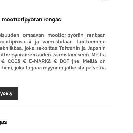
n moottoripyörän rengas
oisuuden omaavan moottoripyörän renkaan
dointiprosessi ja varmistetaan tuotteemme
ekniikkaa, joka sekoittaa Taiwanin ja Japanin
ottoripyöränrenkaiden valmistamiseen. Meillä
01ã € CCCã € E-MARKã € DOT jne. Meillä on
tiimi, joka tarjoaa myynnin jälkeistä palvelua
kysely
gas