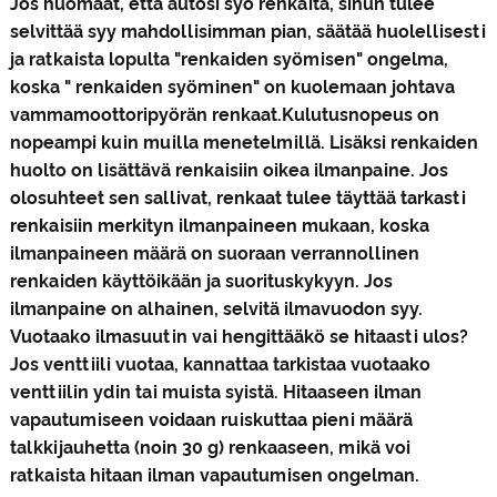
Jos huomaat, että autosi syö renkaita, sinun tulee
selvittää syy mahdollisimman pian, säätää huolellisesti
ja ratkaista lopulta "renkaiden syömisen" ongelma,
koska " renkaiden syöminen" on kuolemaan johtava
vamma
moottoripyörän renkaat.
Kulutusnopeus on
nopeampi kuin muilla menetelmillä. Lisäksi renkaiden
huolto on lisättävä renkaisiin oikea ilmanpaine. Jos
olosuhteet sen sallivat, renkaat tulee täyttää tarkasti
renkaisiin merkityn ilmanpaineen mukaan, koska
ilmanpaineen määrä on suoraan verrannollinen
renkaiden käyttöikään ja suorituskykyyn. Jos
ilmanpaine on alhainen, selvitä ilmavuodon syy.
Vuotaako ilmasuutin vai hengittääkö se hitaasti ulos?
Jos venttiili vuotaa, kannattaa tarkistaa vuotaako
venttiilin ydin tai muista syistä. Hitaaseen ilman
vapautumiseen voidaan ruiskuttaa pieni määrä
talkkijauhetta (noin 30 g) renkaaseen, mikä voi
ratkaista hitaan ilman vapautumisen ongelman.