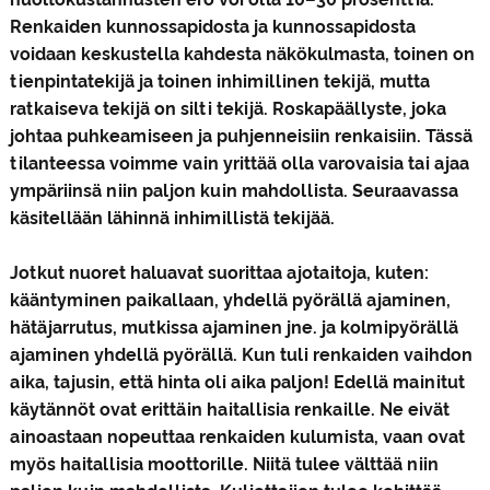
Renkaiden kunnossapidosta ja kunnossapidosta
voidaan keskustella kahdesta näkökulmasta, toinen on
tienpintatekijä ja toinen inhimillinen tekijä, mutta
ratkaiseva tekijä on silti tekijä. Roskapäällyste, joka
johtaa puhkeamiseen ja puhjenneisiin renkaisiin. Tässä
tilanteessa voimme vain yrittää olla varovaisia ​​tai ajaa
ympäriinsä niin paljon kuin mahdollista. Seuraavassa
käsitellään lähinnä inhimillistä tekijää.
Jotkut nuoret haluavat suorittaa ajotaitoja, kuten:
kääntyminen paikallaan, yhdellä pyörällä ajaminen,
hätäjarrutus, mutkissa ajaminen jne. ja kolmipyörällä
ajaminen yhdellä pyörällä. Kun tuli renkaiden vaihdon
aika, tajusin, että hinta oli aika paljon! Edellä mainitut
käytännöt ovat erittäin haitallisia renkaille. Ne eivät
ainoastaan ​​nopeuttaa renkaiden kulumista, vaan ovat
myös haitallisia moottorille. Niitä tulee välttää niin