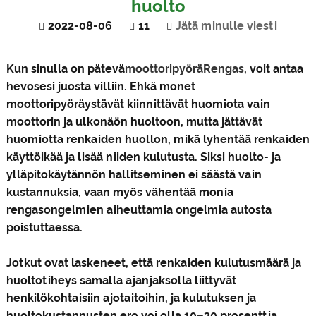
huolto
2022-08-06
11
Jätä minulle viesti
Kun sinulla on pätevä
moottoripyörä
Rengas
, voit antaa
hevosesi juosta villiin. Ehkä monet
moottoripyöräystävät kiinnittävät huomiota vain
moottorin ja ulkonäön huoltoon, mutta jättävät
huomiotta renkaiden huollon, mikä lyhentää renkaiden
käyttöikää ja lisää niiden kulutusta. Siksi huolto- ja
ylläpitokäytännön hallitseminen ei säästä vain
kustannuksia, vaan myös vähentää monia
rengasongelmien aiheuttamia ongelmia autosta
poistuttaessa.
Jotkut ovat laskeneet, että renkaiden kulutusmäärä ja
huoltotiheys samalla ajanjaksolla liittyvät
henkilökohtaisiin ajotaitoihin, ja kulutuksen ja
huoltokustannusten ero voi olla 10–30 prosenttia.