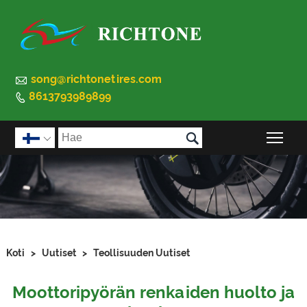

song@richtonetires.com
8613793989899


Pää

Koti
>
Uutiset
>
Teollisuuden Uutiset
Moottoripyörän renkaiden huolto ja