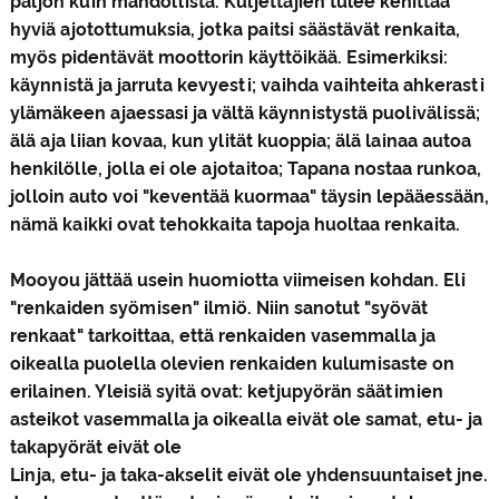
paljon kuin mahdollista. Kuljettajien tulee kehittää
hyviä ajotottumuksia, jotka paitsi säästävät renkaita,
myös pidentävät moottorin käyttöikää. Esimerkiksi:
käynnistä ja jarruta kevyesti; vaihda vaihteita ahkerasti
ylämäkeen ajaessasi ja vältä käynnistystä puolivälissä;
älä aja liian kovaa, kun ylität kuoppia; älä lainaa autoa
henkilölle, jolla ei ole ajotaitoa; Tapana nostaa runkoa,
jolloin auto voi "keventää kuormaa" täysin lepääessään,
nämä kaikki ovat tehokkaita tapoja huoltaa renkaita.
Mooyou jättää usein huomiotta viimeisen kohdan. Eli
"renkaiden syömisen" ilmiö. Niin sanotut "syövät
renkaat" tarkoittaa, että renkaiden vasemmalla ja
oikealla puolella olevien renkaiden kulumisaste on
erilainen. Yleisiä syitä ovat: ketjupyörän säätimien
asteikot vasemmalla ja oikealla eivät ole samat, etu- ja
takapyörät eivät ole
Linja, etu- ja taka-akselit eivät ole yhdensuuntaiset jne.