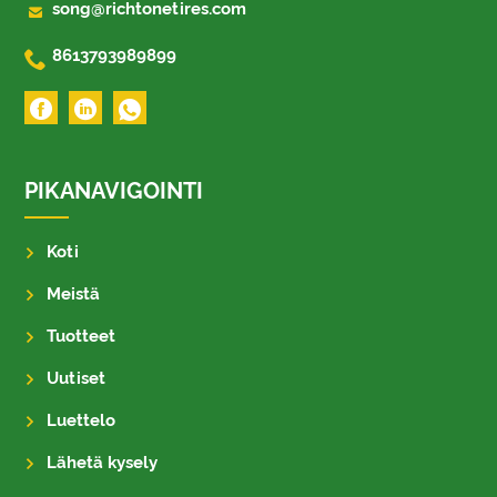

song@richtonetires.com

8613793989899
PIKANAVIGOINTI
Koti
Meistä
Tuotteet
Uutiset
Luettelo
Lähetä kysely