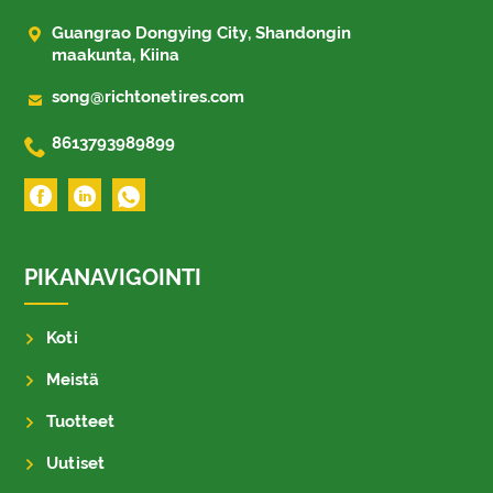

Guangrao Dongying City, Shandongin
maakunta, Kiina

song@richtonetires.com

8613793989899
PIKANAVIGOINTI
Koti
Meistä
Tuotteet
Uutiset