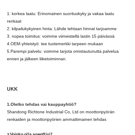
1. korkea laatu: Erinomainen suorituskyky ja vakaa laatu
renkaat
2. kilpailukykyinen hinta: Lähde tehtaan hinnat tarjoamme
3. nopea toimitus: voimme viimeistellä lastin 15 päivässä
4.OEM-yhteistyö: tee tuotemerkki tarpeen mukaan
5.Parempi palvelu: voimme tarjota omistautunutta palvelua
ennen ja jälkeen liiketoiminnan.
UKK
1.Oletko tehdas vai kauppayhtiö?
Shandong Richtone Industrial Co, Ltd on moottoripyörän
renkaiden ja moottoripyörien ammattimainen tehdas
2.Voinko olla agenttisi?