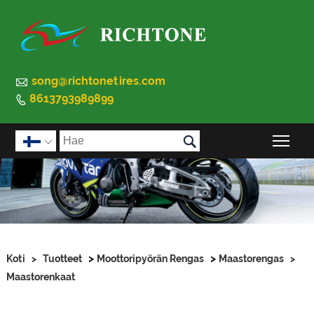

song@richtonetires.com
8613793989899


Pää

>
>
Koti
>
Tuotteet
Moottoripyörän Rengas
Maastorengas
>
Maastorenkaat