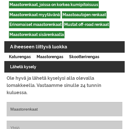
Maastorenkaat, joissa on korkea kumipitoisuus
Maastorenkaat myytävänä
Maastoautojen renkaat
Erinomaiset maastorenkaat
Mustat off-road renkaat
Maastorenkaat sisärenkaalla
Aiheeseen liittyvä luokka
Katurengas
Maastorengas
Skootterirengas
Lähetä kysely
Ole hyvä ja lähetä kyselysi alla olevalla
lomakkeella. Vastaamme sinulle 24 tunnin
kuluessa.