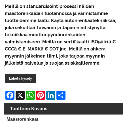
Meillä on standardisointiprosessi näiden
maastorenkaiden tuotannossa ja varmistamme
tuotteidemme laatu. Käytä autonrenkaatekniikkaa,
joka sekoittaa Taiwanin ja Japanin edistynyttä
tekniikkaa moottoripyöränrenkaiden
valmistamiseen. Meillä on sertifikaatti ISO9001ã €
CCCã € E-MARKã € DOT jne. Meillä on ahkera
myynnin jälkeinen tiimi, joka tarjoaa myynnin
jälkeistä palvelua ja suojaa asiakkaillemme.
Lähetä kysely
Facebook
X
WhatsApp
Pinterest
LinkedIn
Share
Tuotteen Kuvaus
Maastorenkaat