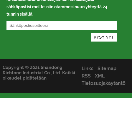
sähköpostisi meille, niin otamme sinuun yhteyttä 24
tunnin sisällä.
Copyright © 2021 Shandong
Links
Sitemap
Richtone Industrial Co., Ltd. Kaikki
RSS
XML
oikeudet pidätetään
Tietosuojakäytäntö