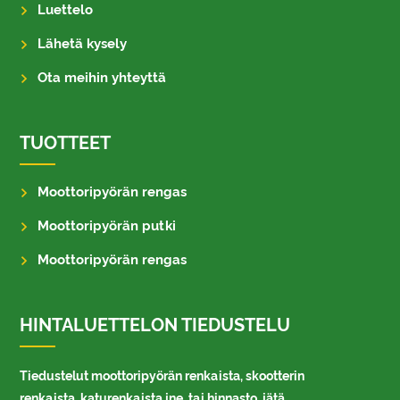
Luettelo
Lähetä kysely
Ota meihin yhteyttä
TUOTTEET
Moottoripyörän rengas
Moottoripyörän putki
Moottoripyörän rengas
HINTALUETTELON TIEDUSTELU
Tiedustelut moottoripyörän renkaista, skootterin
renkaista, katurenkaista jne. tai hinnasto, jätä