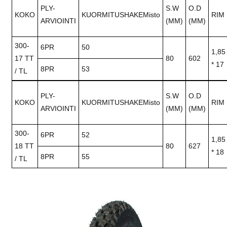
PLY-
S.W
O.D
KOKO
KUORMITUSHAKEMisto
RIM
ARVIOINTI
(MM)
(MM)
300-
6PR
50
1,85
17 TT
80
602
* 17
8PR
53
/ TL
PLY-
S.W
O.D
KOKO
KUORMITUSHAKEMisto
RIM
ARVIOINTI
(MM)
(MM)
300-
6PR
52
1,85
18 TT
80
627
* 18
8PR
55
/ TL