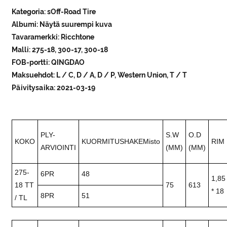
Kategoria: sOff-Road Tire
Albumi: Näytä suurempi kuva
Tavaramerkki: Ricchtone
Malli: 275-18, 300-17, 300-18
FOB-portti: QINGDAO
Maksuehdot: L / C, D / A, D / P, Western Union, T / T
Päivitysaika: 2021-03-19
PLY-
S.W
O.D
KOKO
KUORMITUSHAKEMisto
RIM
ARVIOINTI
(MM)
(MM)
275-
6PR
48
1,85
18 TT
75
613
* 18
8PR
51
/ TL